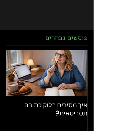
פוסטים נבחרים
איך מסירים בלוק כתיבה
את
תסריטאית?