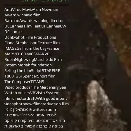
AntiVirus Movie
Alon Newman
Award winninig film
Batman
Awards winning director
DC
Cannes Film Festival
Cannes
CW
DC comics
DonkyShot Film Productions
Fiona Stephenson
Feature film
IMAGE
Girl from the bay
France
MARVEL COMICS
MARVEL
Robin
Nightwing
Marché du Film
Rotem Moriah foundation
Selling the film
Script
STARFIRE
T800
T2
Si Spencer
Short film
The Composer
TITANS
Video producer
The Mercenary Sea
Watch online
WB
Vista System
film director
draft
With good intent
video
photo
new film
graduation film
writers room
אומנות
אלון נוימן
אנטידיאפוביה
ארנולד שוורצנגר
בימוי סדרות
ביסט בוי
ביקורת קומיקס
בכוונה טובה
בנק הפועלים
גאר
גופות