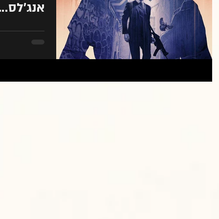
אנג'לס... ERMINATOR
y Triona Farrell
y Nate Piekos o
ה מתחיל איתי?
משבר, גוף, זיכרון: עליית
קור
הגיבורה הבשלה במסך
הגדול
כבי