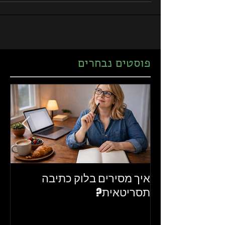
פוסטים נבחרים
איך מסירים בלוק כתיבה
את
תסריטאית?