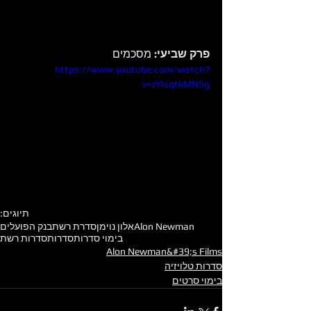
פרק שביעי: 
מסכמים 
https://www.youtube.com/watch?
v=zYIsqtkMN5g
תיוגים:
Alon Newman
אלון נוימן
סדרת רשת
בנק הפועלים
בימוי סדרות
סדרות
סדרות רשת
Alon Newman&#39;s Films
סדרות טלויזיה
בימוי סרטים