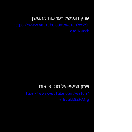
פרק חמישי:
 ייפוי כוח מתמשך
https://www.youtube.com/watch?v=29-
gAVN4rYk
פרק שישי: 
על סוגי צוואות
https://www.youtube.com/watch?
v=BJukk8ZFANg