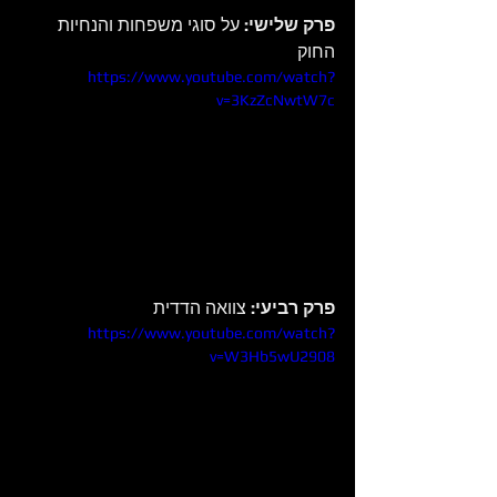
פרק שלישי:
 על סוגי משפחות והנחיות 
החוק
https://www.youtube.com/watch?
v=3KzZcNwtW7c
פרק רביעי:
 צוואה הדדית
https://www.youtube.com/watch?
v=W3Hb5wU2908