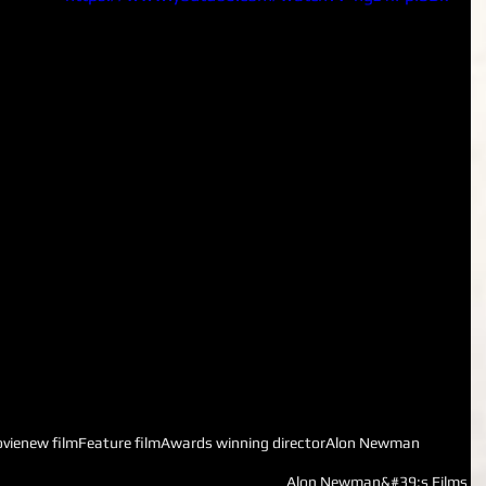
vie
new film
Feature film
Awards winning director
Alon Newman
Alon Newman&#39;s Films