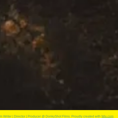
Writer | Director | Producer @ DonkyShot Films.
Proudly created with
Wix.com