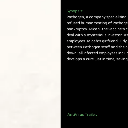
Synopsis:
Pathogen, a company specializing in 
refused human testing of Pathogen
bankruptcy. Micah, the vaccine's 
deal with a mysterious investor. As
employees. Micah's girlfriend, Orly,
between Pathogen staff and the co
down' all infected employees includ
develops a cure just in time, savin
 AntiVirus Trailer: