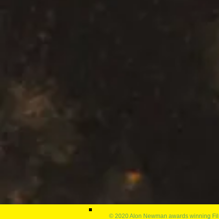
© 2020 Alon Newman awards winning Film 