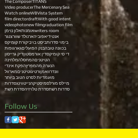
The Composer
TITANS
Video producer
The Mercenary Sea
Watch online
WB
Vista System
film director
draft
With good intent
video
photo
new film
graduation film
writers room
אומנות
אלון נוימן
אנטידיאפוביה
ארנולד שוורצנגר
בימוי סדרות
ביסט בוי
ביקורת קומיקס
בכוונה טובה
בנק הפועלים
גאר
גופות
די סי קומיקס
דין אורמסטון
דיק גרייסון
הטיטנים
המחסל
המלחינה
הנערה מהמפרץ
הפקת אינדי
וונדרוואמן
ורטיגו
טיטנים
מארוול
מועמדיות לסרט הטוב ביותר
מיילס מורלס
מיסטיקה
נייטווינג
סדרות
סדרות רשת
סדרת טלויזיה
סדרת רשת
Follow Us