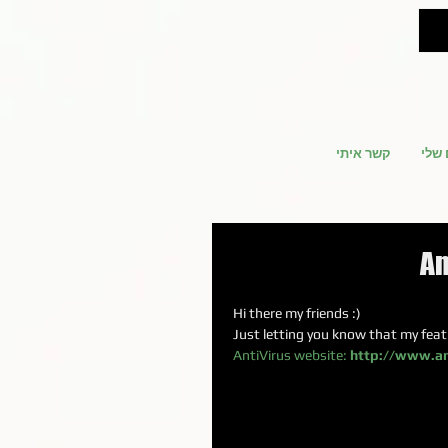
 שלי
קשר איתי
An
Hi there my friends :)
Just letting you know that my featu
AntiVirus website: 
http://www.an
ס תסריטאות דצמבר
אליפות העולם במרוצים
אנטי