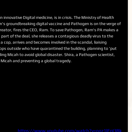
innovative Digital medicine, is in crisis. The Ministry of Health 
's groundbreaking digital vaccine and Pathogen is on the verge of 
creator, fires the CEO, Ram. To save Pathogen, Ram's PA makes a 
 part of the deal, she releases a contagious deadly virus to the 
 a cop, arrives and becomes involved in the scandal, liaising 
ps outside who have quarantined the building, planning to 'put 
ing Micah to avoid global disaster. Shira, a Pathogen scientist, 
g Micah and preventing a global tragedy.
https://www.youtube.com/watch?v=ngz1lFpI3Bk