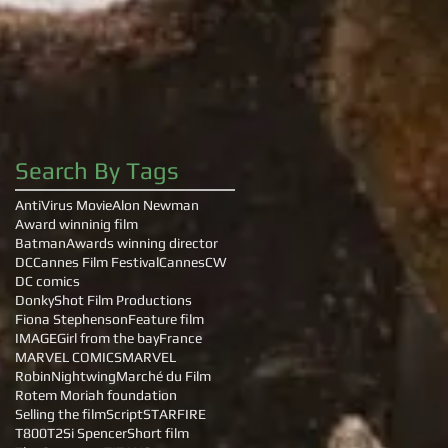
Search By Tags
AntiVirus Movie
Alon Newman
Award winninig film
Batman
Awards winning director
DC
Cannes Film Festival
Cannes
CW
DC comics
DonkyShot Film Productions
Fiona Stephenson
Feature film
IMAGE
Girl from the bay
France
MARVEL COMICS
MARVEL
Robin
Nightwing
Marché du Film
Rotem Moriah foundation
Selling the film
Script
STARFIRE
T800
T2
Si Spencer
Short film