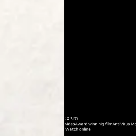
תיוגים:
video
Award winninig film
AntiVirus Mo
Watch online