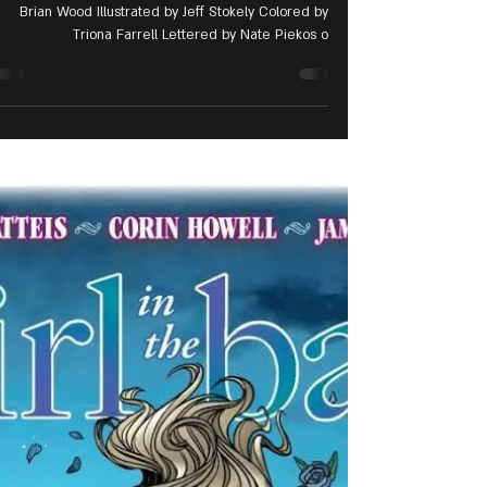
במקביל לאירועים בלוס
אנג'לס... TERMINATOR
ביקורת קומיקס שליחות קטלנית - שטח מלחמהWritten by
Brian Wood Illustrated by Jeff Stokely Colored by
Triona Farrell Lettered by Nate Piekos o