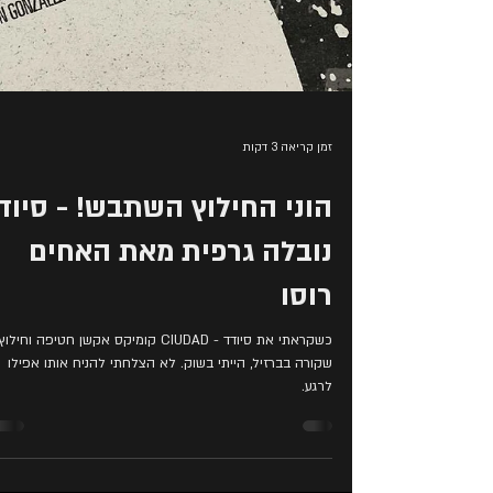
זמן קריאה 3 דקות
הוני החילוץ השתבש! - סיוד
נובלה גרפית מאת האחים
רוסו
כשקראתי את סיודד - CIUDAD קומיקס אקשן חטיפה וחילוץ
שקורה בברזיל, הייתי בשוק. לא הצלחתי להניח אותו אפילו
לרגע.