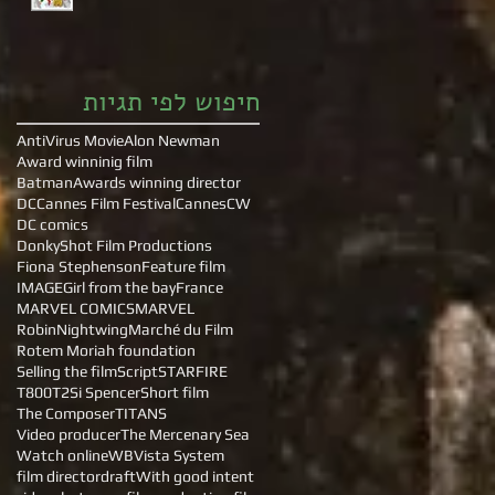
חיפוש לפי תגיות
AntiVirus Movie
Alon Newman
Award winninig film
Batman
Awards winning director
DC
Cannes Film Festival
Cannes
CW
DC comics
DonkyShot Film Productions
Fiona Stephenson
Feature film
IMAGE
Girl from the bay
France
MARVEL COMICS
MARVEL
Robin
Nightwing
Marché du Film
Rotem Moriah foundation
Selling the film
Script
STARFIRE
T800
T2
Si Spencer
Short film
The Composer
TITANS
Video producer
The Mercenary Sea
Watch online
WB
Vista System
film director
draft
With good intent