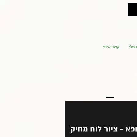
 שלי
קשר איתי
פא - ציור לוח מחיק