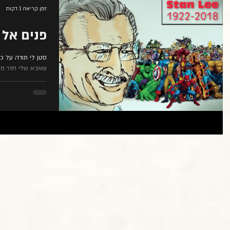
זמן קריאה 1 דקות
פנים אל 
שאבא שלי חזר מאר
שאהבתי לצייר. הבטתי...
ה מתחיל איתי?
משבר, גוף, זיכרון: עליית
קור
הגיבורה הבשלה במסך
הגדול
כבי