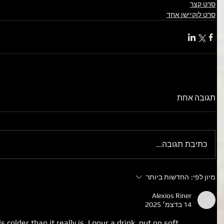
סרט קצר
סרט לוקיישן אחד
תגובה אחת
כתיבת תגובה...
מיון לפי:
החדשות ביותר
Alexios Riner
14 בדצמ׳ 2025
older than it really is. I pour a drink, put on soft 