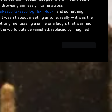
s. Browsing aimlessly, I came across 
ral-escorts/escort-girls-in-lod/
 , and something 
It wasn’t about meeting anyone, really — it was the 
ticing me, teasing a smile or a laugh, that warmed 
 the world outside vanished, replaced by imagined 
לייק
להשיב