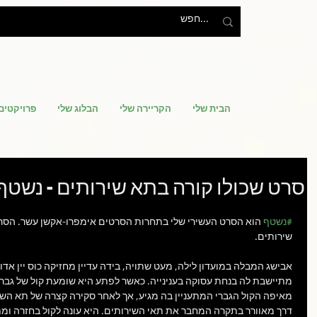
הבית שלי
הקריירה שלי
הבלוג שלי
פרויקטים
סרט שכולו קורה בתא שירותים - נשטף
#נשטף
 הוא הסרט העשירי שלי בתחרות הסרטים אימפרו-אקשן עשר. הסר
שירותים.
אבישג המבלה במועדון לילה, מעט שתויה, בידה עדיין מחזיקה כוס יין אדו
מתיישבת לה בנחת עסוקה בענינייה. כאשר לפתע היא שומעת קול של גבר 
ה מתחיל איתי?
משבר, גוף, זיכרון: עליית
קור
מאיפה הקול הגברי המתעניין בה מגיע, אך לאחר סקירה קצרה של תא השי
דרך מאוורר בתקרה המחבר את תאי השירותים. היא עונה לקול בחזרה ומ