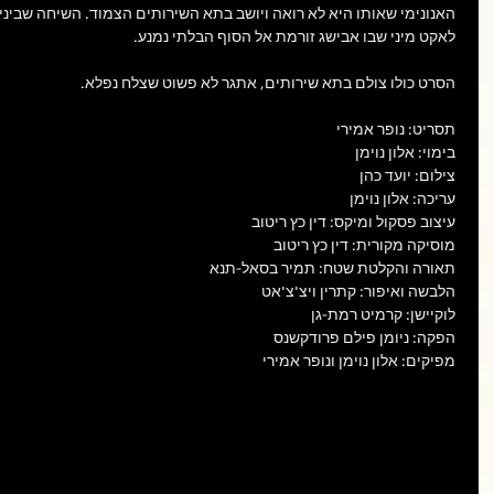
הגיבורה הבשלה במסך
האנונימי שאותו היא לא רואה ויושב בתא השירותים הצמוד. השיחה שבינ
הגדול
כבי
לאקט מיני שבו אבישג זורמת אל הסוף הבלתי נמנע. 
הסרט כולו צולם בתא שירותים, אתגר לא פשוט שצלח נפלא. 
תסריט: נופר אמירי
בימוי: אלון נוימן
צילום: יועד כהן
עריכה: אלון נוימן
עיצוב פסקול ומיקס: דין כץ ריטוב
מוסיקה מקורית: דין כץ ריטוב
תאורה והקלטת שטח: תמיר בסאל-תנא
הלבשה ואיפור: קתרין ויצ'צ'אט
לוקיישן: קרמיט רמת-גן
הפקה: ניומן פילם פרודקשנס
מפיקים: אלון נוימן ונופר אמירי