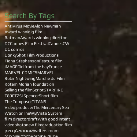
Search By Tags
AntiVirus Movie
Alon Newman
Award winninig film
Batman
Awards winning director
DC
Cannes Film Festival
Cannes
CW
DC comics
DonkyShot Film Productions
Fiona Stephenson
Feature film
IMAGE
Girl from the bay
France
MARVEL COMICS
MARVEL
Robin
Nightwing
Marché du Film
Rotem Moriah foundation
Selling the film
Script
STARFIRE
T800
T2
Si Spencer
Short film
The Composer
TITANS
Video producer
The Mercenary Sea
Watch online
WB
Vista System
film director
draft
With good intent
video
photo
new film
graduation film
writers room
אומנות
אלון נוימן
אנטידיאפוביה
ארנולד שוורצנגר