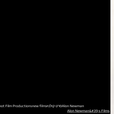
Alon Newman
סרט קולנוע
new film
ot Film Productions
Alon Newman&#39;s Films