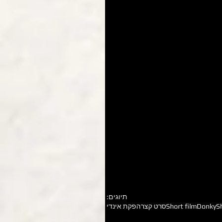
תיוגים:
DonkySh
Short film
סרט קצר
הפקת אינדי