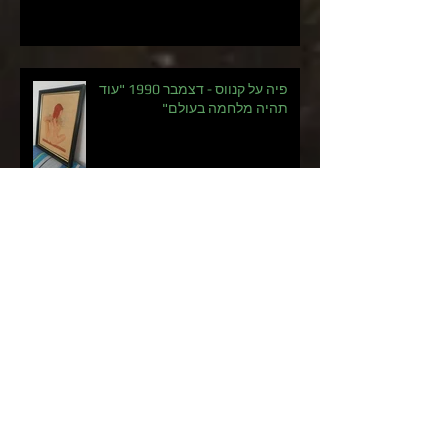
פיה על קנווס - דצמבר 1990 "עוד
תהיה מלחמה בעולם"
אליפות העולם במרוצים לנכים -
למדתי על עצמי יותר מכל החיים לפני
התחרות.
רוחות של שינוי - וונדרוואמן #750
העטיפה שלי