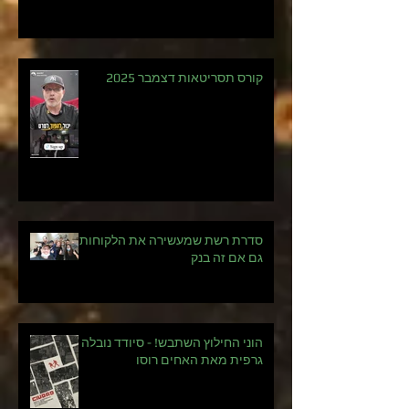
קורס תסריטאות דצמבר 2025
סדרת רשת שמעשירה את הלקוחות -
גם אם זה בנק
הוני החילוץ השתבש! - סיודד נובלה
גרפית מאת האחים רוסו