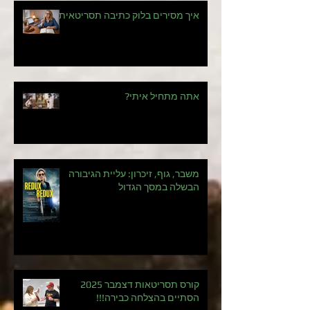
איך מסירים בלוק כתיבה תסריטאית?
אתה מתחיל איתי?
משבר, גוף, זיכרון: עליית הגיבורה
הבשלה במסך הגדול
קורס תסריטאות דצמבר 2025
הסתיים בהצלחה כבירה!!!