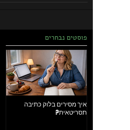
פוסטים נבחרים
איך מסירים בלוק כתיבה
את
תסריטאית?