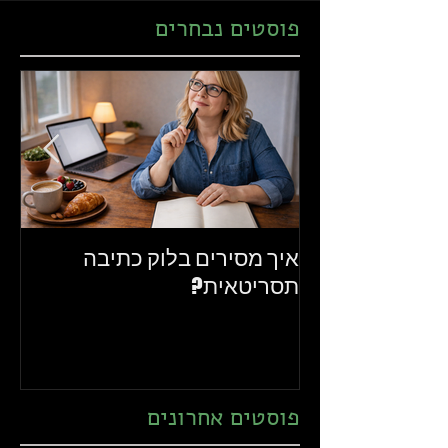
פוסטים נבחרים
איך מסירים בלוק כתיבה
את
תסריטאית?