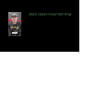
קורס תסריטאות דצמבר 2025
סדרת רשת שמעשירה את הלקוחות -
גם אם זה בנק
הוני החילוץ השתבש! - סיודד נובלה
גרפית מאת האחים רוסו