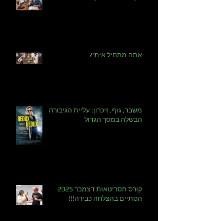
איך מסירים בלוק כתיבה תסריטאית?
אתה מתחיל איתי?
משבר, גוף, זיכרון: עליית הגיבורה
הבשלה במסך הגדול
קורס תסריטאות דצמבר 2025
הסתיים בהצלחה כבירה!!!