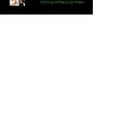
קורס תסריטאות דצמבר 2025
הסתיים בהצלחה כבירה!!!
קורס תסריטאות דצמבר 2025
סדרת רשת שמעשירה את הלקוחות -
גם אם זה בנק
הוני החילוץ השתבש! - סיודד נובלה