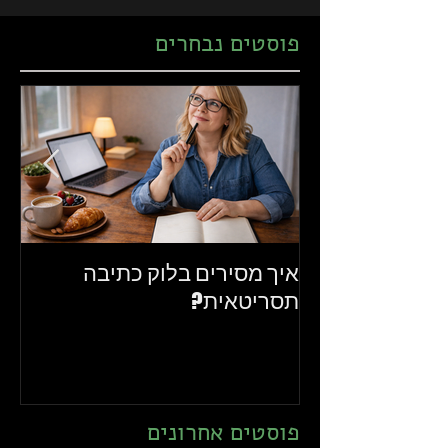
פוסטים נבחרים
איך מסירים בלוק כתיבה
את
תסריטאית?